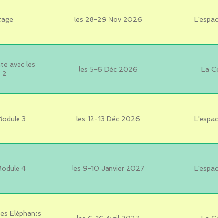
tage
les 28-29 Nov 2026
L'espac
e avec les
les 5-6 Déc 2026
La C
 2
Module 3
les 12-13 Déc 2026
L'espac
Module 4
les 9-10 Janvier 2027
L'espac
es Eléphants
les 6-16 Avril 2027
La C