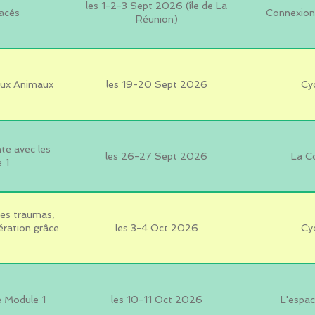
les 1-2-3 Sept 2026 (île de La
acés
Connexion 
Réunion)
 aux Animaux
les 19-20 Sept 2026
Cyc
e avec les
les 26-27 Sept 2026
La C
 1
des traumas,
ération grâce
les 3-4 Oct 2026
Cyc
e Module 1
les 10-11 Oct 2026
L'espac