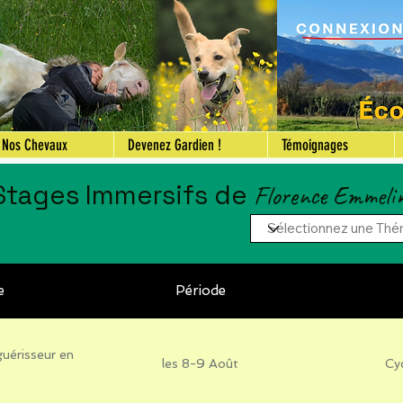
Nos Chevaux
Devenez Gardien !
Témoignages
 Stages Immersifs de
Florence Emmeli
e
Période
guérisseur en
les 8-9 Août
Cyc