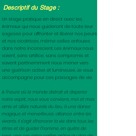
Descriptif du Stage :
Un stage pratique en direct avec les
Animaux qui nous guideront de toute leur
sagesse pour affronter et libérer nos peurs
et nos cicatrices, même celles enfouies
dans notre inconscient. Les Animaux nous
voient, sans artifice, sans compromis et
savent pertinemment nous mener vers
une guérison active et lumineuse. Je vous
accompagne pour ces passages de vie.
A l’heure où le monde distrait et disperse
notre esprit, nous vous convions, moi et mes
amis et alliés naturels du lieu, à une danse
magique et merveilleuse, alliance entre les
vivants. Il s’agit d’honorer la vie dans tous les
êtres et de guider l’homme, en quête de
sens, vers ses retrouvailles grâce au don de