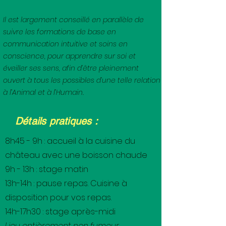
Il est largement conseillé en parallèle de
suivre les formations de base en
communication intuitive et soins en
conscience, pour apprendre sur soi et
éveiller ses sens, afin d’être pleinement
ouvert à tous les possibles d’une telle relation
à l’Animal et à l’Humain.
Détails pratiques :
8h45 - 9h : accueil à la cuisine du
château avec une boisson chaude
9h - 13h : stage matin
13h-14h : pause repas. Cuisine à
disposition pour vos repas.
14h-17h30 : stage après-midi
Lieu entièrement non fumeur.