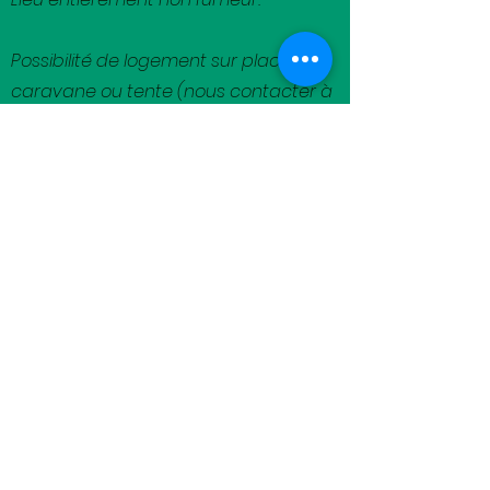
Possibilité de logement sur place en
caravane ou tente (nous contacter à
florence@terresdemeraude.fr
)
Se loger à côté du lieu de stage
:
Hébergements à Terres d'Emeraude à
Saint-Lizier en Ariège:
Vous pouvez dormir dans votre tente
moyennant un don à l'association.
Nous proposons aussi des locations de
caravanes (sanitaires et cuisine
communs) dans notre mini-camping à la
ferme (5 caravannes de 25€ à 45€ par
nuitée), n'hésitez pas à
nous contacter