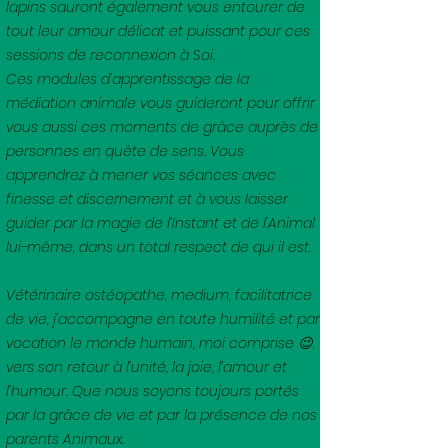
lapins sauront également vous entourer de
tout leur amour délicat et puissant pour ces
sessions de reconnexion à Soi.
Ces modules d’apprentissage de la
médiation animale vous guideront pour offrir
vous aussi ces moments de grâce auprès de
personnes en quête de sens. Vous
apprendrez à mener vos séances avec
finesse et discernement et à vous laisser
guider par la magie de l’Instant et de l’Animal
lui-même, dans un total respect de qui il est.
Vétérinaire ostéopathe, medium, facilitatrice
de vie, j’accompagne en toute humilité et par
vocation le monde humain, moi comprise 😉,
vers son retour à l’unité, la joie, l’amour et
l’humour. Que nous soyons toujours portés
par la grâce de vie et par la présence de nos
parents Animaux.