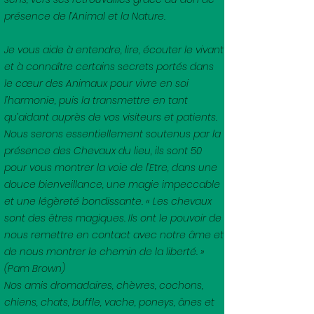
présence de l’Animal et la Nature.
Je vous aide à entendre, lire, écouter le vivant
et à connaître certains secrets portés dans
le cœur des Animaux pour vivre en soi
l’harmonie, puis la transmettre en tant
qu’aidant auprès de vos visiteurs et patients.
Nous serons essentiellement soutenus par la
présence des Chevaux du lieu, ils sont 50
pour vous montrer la voie de l’Etre, dans une
douce bienveillance, une magie impeccable
et une légèreté bondissante. « Les chevaux
sont des êtres magiques. Ils ont le pouvoir de
nous remettre en contact avec notre âme et
de nous montrer le chemin de la liberté. »
(Pam Brown)
Nos amis dromadaires, chèvres, cochons,
chiens, chats, buffle, vache, poneys, ânes et