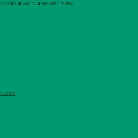
es intuitives tout en créant des
aude.fr
)