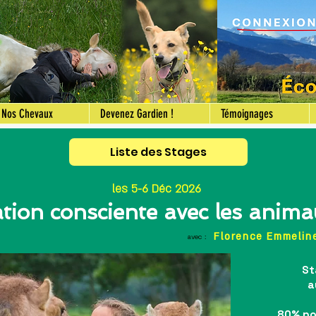
Nos Chevaux
Devenez Gardien !
Témoignages
Liste des Stages
les 5-6 Déc 2026
ion consciente avec les anima
Florence Emmelin
avec :
St
a
80% pou