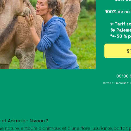
100% de not
✨ Tarif s
💫 Paieme
🐾-30 % p
S'
09190 S
Terres d'Emeraude, 
 et Animale
-
Niveau 2
e nature, entouré d'animaux et d'une flore luxuriante, parfait