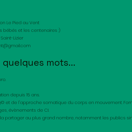
on Le Pied au Vent
es bébés et les centenaires :)
Saint-Lizier
nt@gmail.com
e quelques mots...
ro.
ion depuis 15 ans.
© et de l'approche somatique du corps en mouvement. Form
tages, évènements de CI.
la partager au plus grand nombre, notamment les publics sing