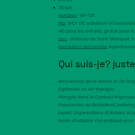
25 juin
Horaires
: 10h-12h.
Prix
: 8€+ 5€ adhésion à l'associati
4€ pour les enfants, gratuit pour l
Lieu
: château de Saint-Blanquat, à 
Inscription demandée
:
lepiedauve
Qui suis-je? just
Amoureuse de la danse et de l'imp
Diplômée en Art-thérapie.
Plongée dans le Contact Improvisat
Passionnée de BodyMindCentering
Expert. Organisatrice d'ateliers, s
Avide d'adapter ma pratique pour 