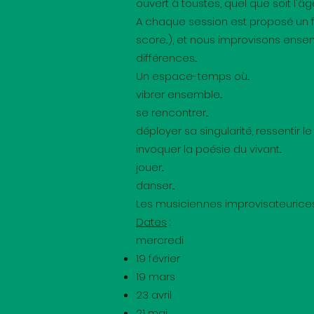
ouvert à toustes, quel que soit l'âge
A chaque session est proposé un foc
score...), et nous improvisons ense
différences...
Un espace-temps où...
vibrer ensemble...
se rencontrer...
déployer sa singularité, ressentir le co
invoquer la poésie du vivant...
jouer...
danser...
Les musicien.nes improvisateurice
Dates
:
mercredi
19 février
19 mars
23 avril
21 mai