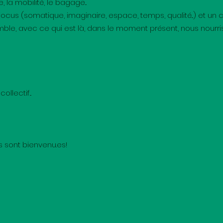
, la mobilité, le bagage...
us (somatique, imaginaire, espace, temps, qualité...) et un ca
mble, avec ce qui est là, dans le moment présent, nous nourris
llectif...
s sont bienvenu.es!