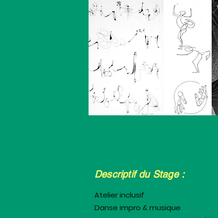
Descriptif du Stage :
Atelier inclusif
Danse impro & musique