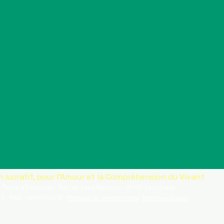
n lucratif, pour l'Amour et la Compréhension du Vivant
 Terres d'Emeraude - Bois de Saint Blanquat - 09190 Saint-Lizier
2 - RNA : W093004792-
Politique de confidentialité
-
Mentions légales