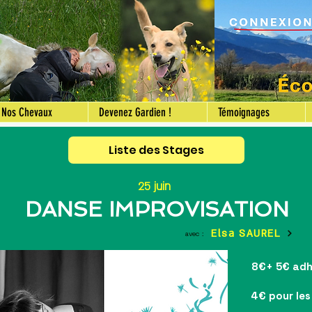
Nos Chevaux
Devenez Gardien !
Témoignages
Liste des Stages
25 juin
DANSE IMPROVISATION
Elsa SAUREL
avec :
8€+ 5€ adhé
4€ pour les