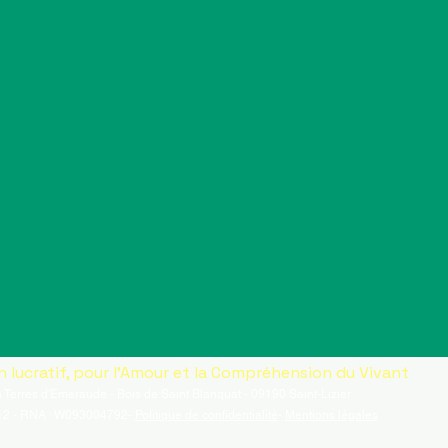
n lucratif, pour l'Amour et la Compréhension du Vivant
 Terres d'Emeraude - Bois de Saint Blanquat - 09190 Saint-Lizier
2 - RNA : W093004792-
Politique de confidentialité
-
Mentions légales