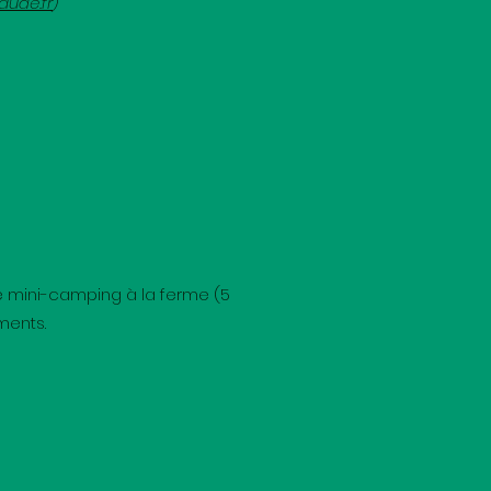
aude.fr
)
e mini-camping à la ferme (5
ments.