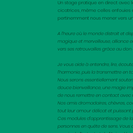
Un stage pratique en direct avec l
cicatrices, même celles enfouies 
pertinemment nous mener vers une
A l’heure où le monde distrait et di
magique et merveilleuse, alliance ent
vers ses retrouvailles grâce au don
Je vous aide à entendre, lire, écout
l’harmonie, puis la transmettre en t
Nous serons essentiellement soutenu
douce bienveillance, une magie imp
de nous remettre en contact avec n
Nos amis dromadaires, chèvres, coc
tout leur amour délicat et puissant
Ces modules d’apprentissage de la
personnes en quête de sens. Vous a