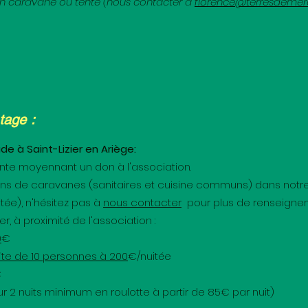
 en caravane ou tente (nous contacter à
florence@terresdemer
tage :
 à Saint-Lizier en Ariège:
nte moyennant un don à l'association.
ns de caravanes (sanitaires et cuisine communs) dans notr
ée), n'hésitez pas à
nous contacter
pour plus de renseigne
, à proximité de l'association :
0
€
te de 10 personnes à 200
€/nuitée
€
r 2 nuits minimum en roulotte à partir de 85€ par nuit)