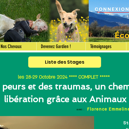
Nos Chevaux
Devenez Gardien !
Témoignages
Liste des Stages
les 28-29 Octobre 2024 **** COMPLET *****
 peurs et des traumas, un chem
libération grâce aux Animaux
Florence Emmelin
avec :
St
a