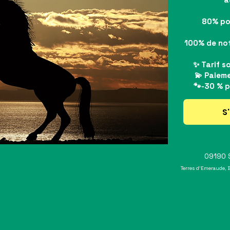
80% pou
100% de not
✨ Tarif s
💫 Paieme
🐾-30 % p
S'
09190 S
Terres d'Emeraude, 