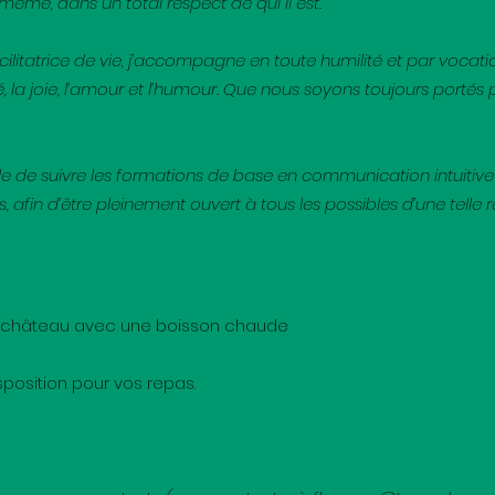
-même, dans un total respect de qui il est.
cilitatrice de vie, j’accompagne en toute humilité et par voca
é, la joie, l’amour et l’humour. Que nous soyons toujours portés 
lèle de suivre les formations de base en communication intuitiv
s, afin d’être pleinement ouvert à tous les possibles d’une telle r
 du château avec une boisson chaude
sposition pour vos repas.