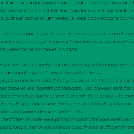
es Animaux qui nous guideront de toute leur sagesse pour affr
dans notre inconscient. Les Animaux nous voient, sans artifi
 guérison active et lumineuse. Je vous accompagne pour c
sperse notre esprit, nous vous convions, moi et mes amis et allié
re les vivants. Il s’agit d’honorer la vie dans tous les êtres et
 de présence de l’Animal et la Nature.
er le vivant et à connaître certains secrets portés dans le cœur
ant qu’aidant auprès de vos visiteurs et patients.
s par la présence des Chevaux du lieu, ils sont 50 pour vous mo
eccable et une légèreté bondissante. « Les chevaux sont des êt
otre âme et de nous montrer le chemin de la liberté. » (Pam 
hons, chiens, chats, buffle, vache, poneys, ânes et lapins sau
 pour ces sessions de reconnexion à Soi.
 médiation animale vous guideront pour offrir vous aussi ce
pprendrez à mener vos séances avec finesse et discernement e