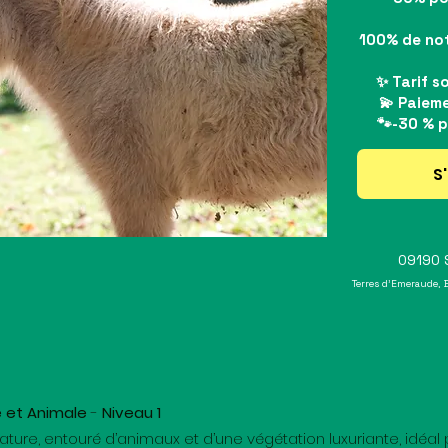
100% de not
✨ Tarif s
💫 Paieme
🐾-30 % p
S'
09190 S
Terres d'Emeraude, 
 et Animale
-
Niveau 1
 nature, entouré d’animaux et d’une végétation luxuriante, idé