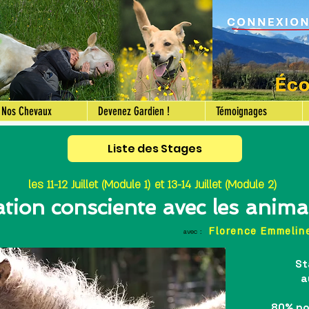
Nos Chevaux
Devenez Gardien !
Témoignages
Liste des Stages
les 11-12 Juillet (Module 1) et 13-14 Juillet (Module 2)
ion consciente avec les anima
Florence Emmelin
avec :
St
a
80% pou