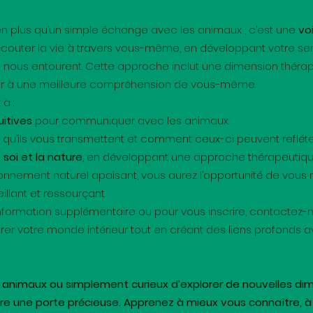
en plus qu’un simple échange avec les animaux ; c’est une
vo
couter la vie à travers vous-même, en développant votre sens
i nous entourent. Cette approche inclut une dimension théra
er à une meilleure compréhension de vous-même.
à :
uitives
pour communiquer avec les animaux.
u’ils vous transmettent et comment ceux-ci peuvent refléte
 soi et la nature
, en développant une approche thérapeutique 
onnement naturel apaisant, vous aurez l’opportunité de vous 
lant et ressourçant.
information supplémentaire ou pour vous inscrire, contactez
orer votre monde intérieur tout en créant des liens profonds a
 animaux ou simplement curieux d’explorer de nouvelles di
re une porte précieuse. Apprenez à mieux vous connaître, à