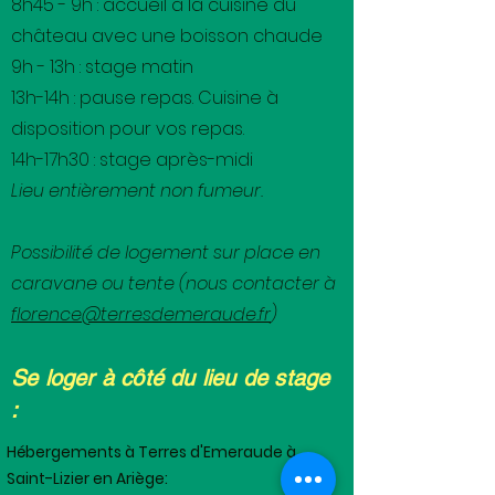
8h45 - 9h : accueil à la cuisine du
château avec une boisson chaude
9h - 13h : stage matin
13h-14h : pause repas. Cuisine à
disposition pour vos repas.
14h-17h30 : stage après-midi
Lieu entièrement non fumeur.
Possibilité de logement sur place en
caravane ou tente (nous contacter à
florence@terresdemeraude.fr
)
Se loger à côté du lieu de stage
:
Hébergements à Terres d'Emeraude à
Saint-Lizier en Ariège: