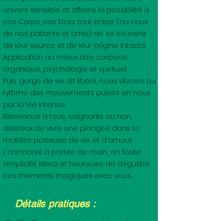
univers sensible et offrons la possibilité à
nos Corps, nos Etres tout entier (ou ceux
de nos patients et amis) de se souvenir
de leur source et de leur origine intacte.
Application au mieux être corporel,
organique, psychologie et spirituel.
Puis, gorgé de vie, et libéré, nous vibrons au
rythme des mouvements pulsés en nous
par la Vie intense.
Bienvenue à tous, soignants ou non,
désireux de vivre une plongée dans la
matière porteuse de vie et d'amour.
L'Harmonie à portée de main, en toute
simplicité. Merci et heureuse de déguster
ces moments magiques avec vous.
Détails pratiques :