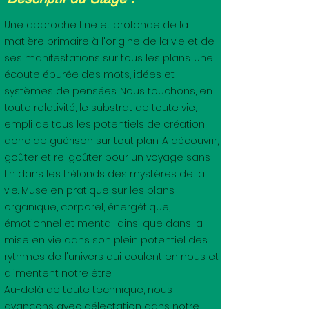
Une approche fine et profonde de la
matière primaire à l'origine de la vie et de
ses manifestations sur tous les plans. Une
écoute épurée des mots, idées et
systèmes de pensées. Nous touchons, en
toute relativité, le substrat de toute vie,
empli de tous les potentiels de création
donc de guérison sur tout plan. A découvrir,
goûter et re-goûter pour un voyage sans
fin dans les tréfonds des mystères de la
vie. Muse en pratique sur les plans
organique, corporel, énergétique,
émotionnel et mental, ainsi que dans la
mise en vie dans son plein potentiel des
rythmes de l'univers qui coulent en nous et
alimentent notre être.
Au-delà de toute technique, nous
avançons avec délectation dans notre