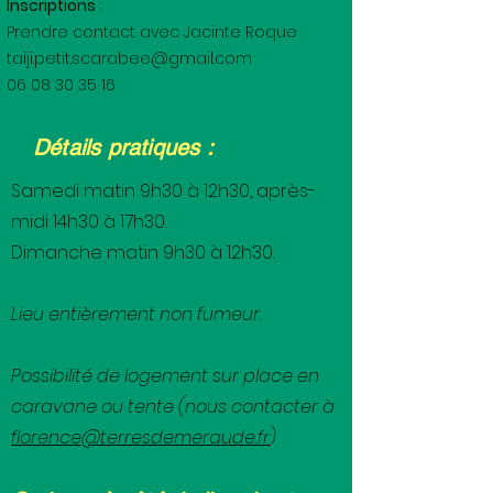
Inscriptions
:
Prendre contact avec Jacinte Roque
taiji.petit.scarabee@gmail.com
06 08 30 35 16
Détails pratiques :
Samedi matin 9h30 à 12h30, après-
midi 14h30 à 17h30.
Dimanche matin 9h30 à 12h30.
Lieu entièrement non fumeur.
Possibilité de logement sur place en
caravane ou tente (nous contacter à
florence@terresdemeraude.fr
)