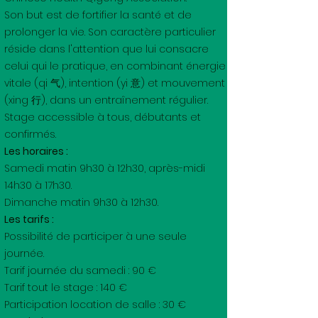
Son but est de fortifier la santé et de
prolonger la vie. Son caractère particulier
réside dans l'attention que lui consacre
celui qui le pratique, en combinant énergie
vitale (qi 气), intention (yi 意) et mouvement
(xing 行), dans un entraînement régulier.
Stage accessible à tous, débutants et
confirmés.
Les horaires :
Samedi matin 9h30 à 12h30, après-midi
14h30 à 17h30.
Dimanche matin 9h30 à 12h30.
Les tarifs :
Possibilité de participer à une seule
journée.
Tarif journée du samedi : 90 €
Tarif tout le stage : 140 €
Participation location de salle : 30 €