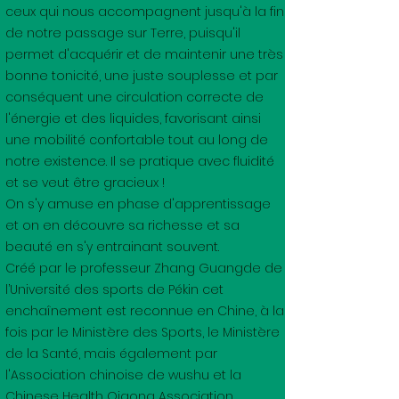
ceux qui nous accompagnent jusqu'à la fin
de notre passage sur Terre, puisqu'il
permet d'acquérir et de maintenir une très
bonne tonicité, une juste souplesse et par
conséquent une circulation correcte de
l'énergie et des liquides, favorisant ainsi
une mobilité confortable tout au long de
notre existence. Il se pratique avec fluidité
et se veut être gracieux !
On s'y amuse en phase d'apprentissage
et on en découvre sa richesse et sa
beauté en s'y entrainant souvent.
Créé par le professeur Zhang Guangde de
l’Université des sports de Pékin cet
enchaînement est reconnue en Chine, à la
fois par le Ministère des Sports, le Ministère
de la Santé, mais également par
l'Association chinoise de wushu et la
Chinese Health Qigong Association.