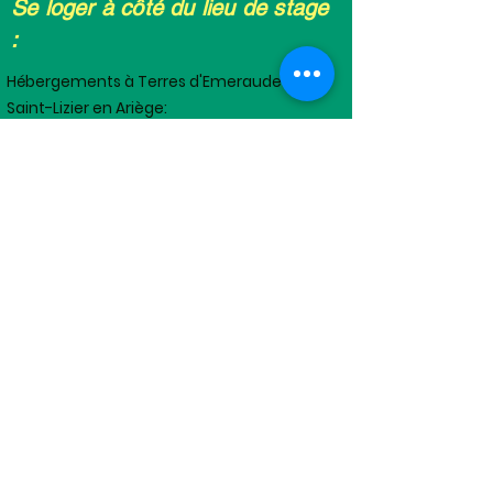
Se loger à côté du lieu de stage
:
Hébergements à Terres d'Emeraude à
Saint-Lizier en Ariège:
Vous pouvez dormir dans votre tente
moyennant un don à l'association.
Nous proposons aussi des locations de
caravanes (sanitaires et cuisine
communs) dans notre mini-camping à la
ferme (5 caravannes de 25€ à 45€ par
nuitée), n'hésitez pas à
nous contacter
pour plus de renseignements.
Sinon, nous pouvons vous conseiller, à
proximité de l'association :
Gîte Maison Blanche
à partir de 70
€
Gîte Prat Naou (Gîte à Partager)
gîte de 10
personnes à 200
€/nuitée
Gîte Villa Belisama
à partir de 80
€