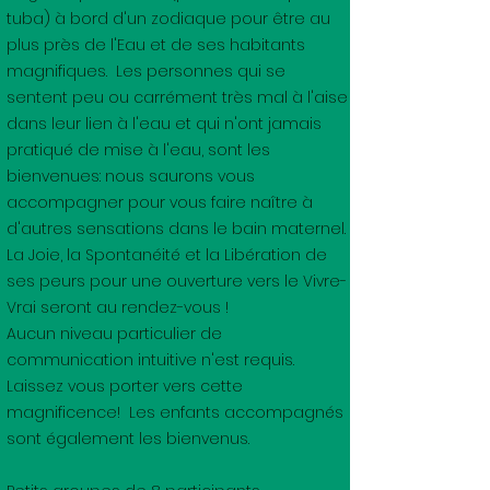
tuba) à bord d'un zodiaque pour être au
plus près de l'Eau et de ses habitants
magnifiques. Les personnes qui se
sentent peu ou carrément très mal à l'aise
dans leur lien à l'eau et qui n'ont jamais
pratiqué de mise à l'eau, sont les
bienvenues: nous saurons vous
accompagner pour vous faire naître à
d'autres sensations dans le bain maternel.
La Joie, la Spontanéité et la Libération de
ses peurs pour une ouverture vers le Vivre-
Vrai seront au rendez-vous !
Aucun niveau particulier de
communication intuitive n'est requis.
Laissez vous porter vers cette
magnificence! Les enfants accompagnés
sont également les bienvenus.