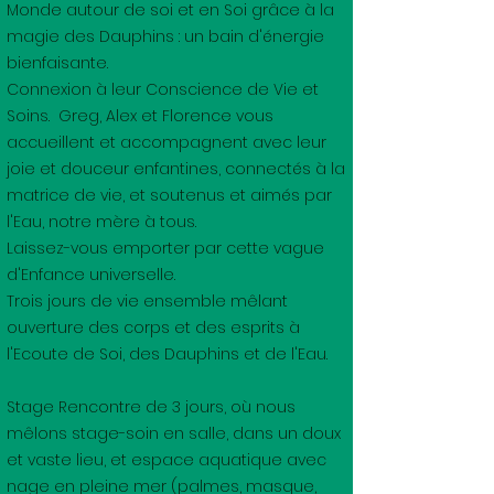
Monde autour de soi et en Soi grâce à la
magie des Dauphins : un bain d'énergie
bienfaisante.
Connexion à leur Conscience de Vie et
Soins. Greg, Alex et Florence vous
accueillent et accompagnent avec leur
joie et douceur enfantines, connectés à la
matrice de vie, et soutenus et aimés par
l'Eau, notre mère à tous.
Laissez-vous emporter par cette vague
d'Enfance universelle.
Trois jours de vie ensemble mêlant
ouverture des corps et des esprits à
l'Ecoute de Soi, des Dauphins et de l'Eau.
Stage Rencontre de 3 jours, où nous
mêlons stage-soin en salle, dans un doux
et vaste lieu, et espace aquatique avec
nage en pleine mer (palmes, masque,