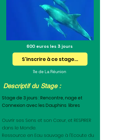
600 euros les 3 jours
S'inscrire à ce stage...
île de La Réunion
Descriptif du Stage :
Stage de 3 jours : Rencontre, nage et
Connexion avec les Dauphins libres
Ouvrir ses Sens et son Cœur, et RESPIRER
dans le Monde.
Ressource en Eau sauvage à l'Ecoute du