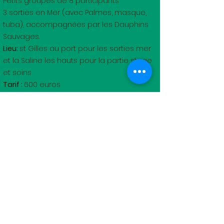
Petits groupes de 8 participants
3 sorties en Mer (avec Palmes, masque,
tuba), accompagnées par les Dauphins
Sauvages.
Lieu:
st Gilles au port pour les sorties mer
et la Saline les hauts pour la partie stage
et soins
Tarif :
600 euros
Détails pratiques :
Se loger à côté du lieu de stage
:
Hébergement possible sur place,
contactez la ferme Crescence au
+262692851514