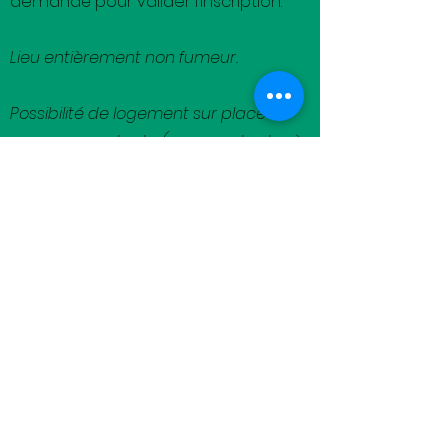
demandé pour valider l’inscription.
Lieu entièrement non fumeur.
Possibilité de logement sur place en
caravane ou tente (nous contacter à
florence@terresdemeraude.fr
)
Se loger à côté du lieu de stage
:
Hébergements à Terres d'Emeraude à
Saint-Lizier en Ariège:
Vous pouvez dormir dans votre tente
moyennant un don à l'association.
Nous proposons aussi des locations de
caravanes (sanitaires et cuisine
communs) dans notre mini-camping à la