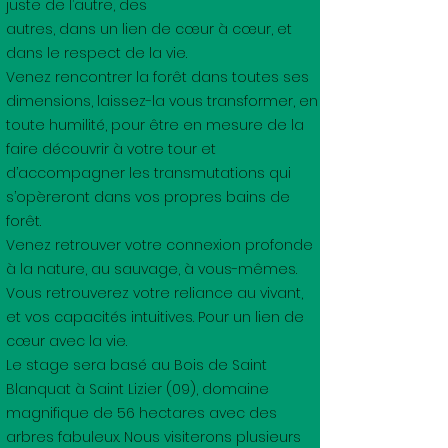
juste de l’autre, des
autres, dans un lien de cœur à cœur, et
dans le respect de la vie.
Venez rencontrer la forêt dans toutes ses
dimensions, laissez-la vous transformer, en
toute humilité, pour être en mesure de la
faire découvrir à votre tour et
d’accompagner les transmutations qui
s’opèreront dans vos propres bains de
forêt.
Venez retrouver votre connexion profonde
à la nature, au sauvage, à vous-mêmes.
Vous retrouverez votre reliance au vivant,
et vos capacités intuitives. Pour un lien de
cœur avec la vie.
Le stage sera basé au Bois de Saint
Blanquat à Saint Lizier (09), domaine
magnifique de 56 hectares avec des
arbres fabuleux. Nous visiterons plusieurs