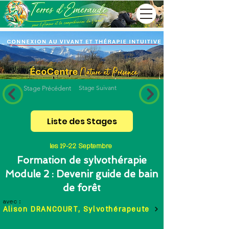
Stage Suivant
Stage Précédent
Liste des Stages
les 19-22 Septembre
Formation de sylvothérapie
Module 2 : Devenir guide de bain
de forêt
avec :
Alison DRANCOURT, Sylvothérapeute