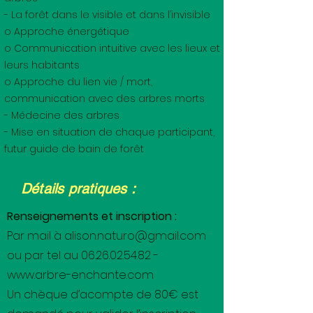
- La forêt dans le visible et dans l’invisible
o Approche énergétique
o Communication intuitive avec les lieux et
leurs habitants
o Approche du lien vie / mort,
communication avec des arbres morts
- Médecine des arbres
- Mise en situation de chaque participant,
futur guide de bain de forêt
Détails pratiques :
Renseignements et inscription :
Par mail à
alison.naturo@gmail.com
ou par tel au
06.26.02.54.82
-
www.arbre-enchante.com
Un chèque d’acompte de 80€ est