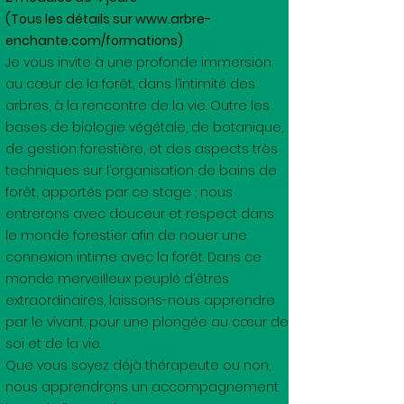
(Tous les détails sur
www.arbre-
enchante.com/formations)
Je vous invite à une profonde immersion
au cœur de la forêt, dans l’intimité des
arbres, à la rencontre de la vie. Outre les
bases de biologie végétale, de botanique,
de gestion forestière, et des aspects très
techniques sur l’organisation de bains de
forêt, apportés par ce stage ; nous
entrerons avec douceur et respect dans
le monde forestier afin de nouer une
connexion intime avec la forêt. Dans ce
monde merveilleux peuplé d’êtres
extraordinaires, laissons-nous apprendre
par le vivant, pour une plongée au cœur de
soi et de la vie.
Que vous soyez déjà thérapeute ou non,
nous apprendrons un accompagnement