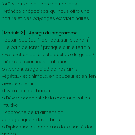
forêts, au sein du parc naturel des
Pyrénées ariégeoises, qui nous offre une
nature et des paysages extraordinaires.
[ Module 2 ] - Aperçu du programme :
- Botanique (au fil de l’eau, sur le terrain)
- Le bain de forêt / pratique sur le terrain
- Exploration de la juste posture du guide /
théorie et exercices pratiques
o Apprentissage aidé de nos amis
végétaux et animaux, en douceur et en lien
avec le chemin
d’évolution de chacun
o Développement de la communication
intuitive
- Approche de la dimension
« énergétique » des arbres
o Exploration du domaine de la santé des
arbres