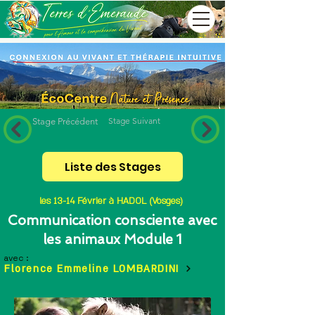
Stage Suivant
Stage Précédent
Liste des Stages
les 13-14 Février à HADOL (Vosges)
Communication consciente avec
les animaux Module 1
avec :
Florence Emmeline LOMBARDINI