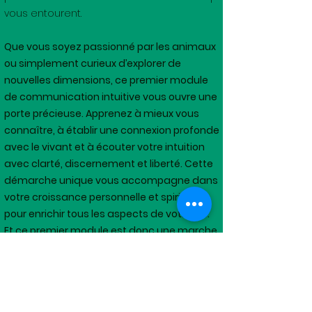
vous entourent.
Que vous soyez passionné par les animaux
ou simplement curieux d’explorer de
nouvelles dimensions, ce premier module
de communication intuitive vous ouvre une
porte précieuse. Apprenez à mieux vous
connaître, à établir une connexion profonde
avec le vivant et à écouter votre intuition
avec clarté, discernement et liberté. Cette
démarche unique vous accompagne dans
votre croissance personnelle et spirituelle,
pour enrichir tous les aspects de votre vie.
Et ce premier module est donc une marche
essentielle pour votre déploiement à travers
ensuite d'autres stages de thèmes
différents.