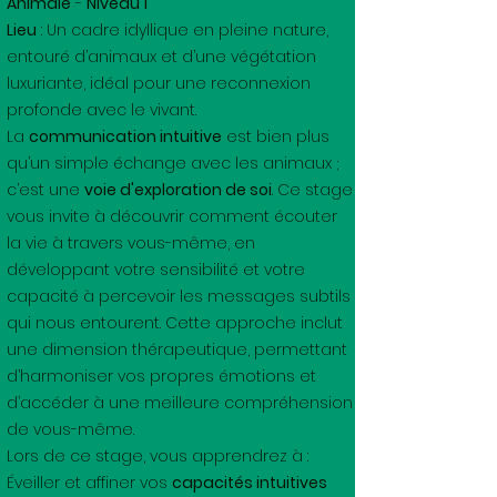
Animale
-
Niveau 1
Lieu
: Un cadre idyllique en pleine nature,
entouré d’animaux et d’une végétation
luxuriante, idéal pour une reconnexion
profonde avec le vivant.
La
communication intuitive
est bien plus
qu’un simple échange avec les animaux ;
c’est une
voie d'exploration de soi
. Ce stage
vous invite à découvrir comment écouter
la vie à travers vous-même, en
développant votre sensibilité et votre
capacité à percevoir les messages subtils
qui nous entourent. Cette approche inclut
une dimension thérapeutique, permettant
d’harmoniser vos propres émotions et
d’accéder à une meilleure compréhension
de vous-même.
Lors de ce stage, vous apprendrez à :
Éveiller et affiner vos
capacités intuitives