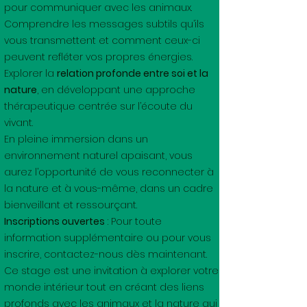
pour communiquer avec les animaux.
Comprendre les messages subtils qu’ils
vous transmettent et comment ceux-ci
peuvent refléter vos propres énergies.
Explorer la
relation profonde entre soi et la
nature
, en développant une approche
thérapeutique centrée sur l’écoute du
vivant.
En pleine immersion dans un
environnement naturel apaisant, vous
aurez l’opportunité de vous reconnecter à
la nature et à vous-même, dans un cadre
bienveillant et ressourçant.
Inscriptions ouvertes
: Pour toute
information supplémentaire ou pour vous
inscrire, contactez-nous dès maintenant.
Ce stage est une invitation à explorer votre
monde intérieur tout en créant des liens
profonds avec les animaux et la nature qui